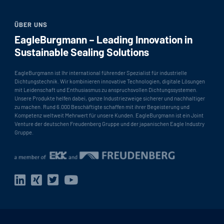
ÜBER UNS
EagleBurgmann – Leading Innovation in
Sustainable Sealing Solutions
EagleBurgmann ist Ihr international führender Spezialist für industrielle
Dichtungstechnik. Wir kombinieren innovative Technologien, digitale Lösungen
mit Leidenschaft und Enthusiasmus zu anspruchsvollen Dichtungssystemen.
Unsere Produkte helfen dabei, ganze Industriezweige sicherer und nachhaltiger
zu machen. Rund 6.000 Beschäftigte schaffen mit ihrer Begeisterung und
Kompetenz weltweit Mehrwert für unsere Kunden. EagleBurgmann ist ein Joint
Venture der deutschen Freudenberg Gruppe und der japanischen Eagle Industry
Gruppe.